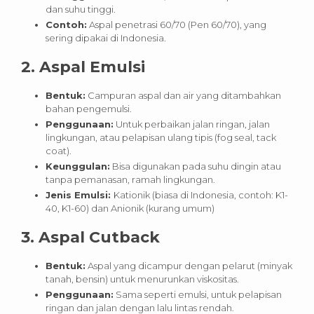
dan suhu tinggi.
Contoh:
Aspal penetrasi 60/70 (Pen 60/70), yang
sering dipakai di Indonesia.
2. Aspal Emulsi
Bentuk:
Campuran aspal dan air yang ditambahkan
bahan pengemulsi.
Penggunaan:
Untuk perbaikan jalan ringan, jalan
lingkungan, atau pelapisan ulang tipis (fog seal, tack
coat).
Keunggulan:
Bisa digunakan pada suhu dingin atau
tanpa pemanasan, ramah lingkungan.
Jenis Emulsi:
Kationik (biasa di Indonesia, contoh: K1-
40, K1-60) dan Anionik (kurang umum)
3. Aspal Cutback
Bentuk:
Aspal yang dicampur dengan pelarut (minyak
tanah, bensin) untuk menurunkan viskositas.
Penggunaan:
Sama seperti emulsi, untuk pelapisan
ringan dan jalan dengan lalu lintas rendah.