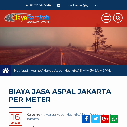
085215415846
barokahaspal@gmail.com
Navigasi :
Home
/
Harga Aspal Hotmix
/
BIAYA JASA ASPAL
JAKARTA PER METER
BIAYA JASA ASPAL JAKARTA
PER METER
16
Kategori
:
Harga Aspal Hotmix
/
Jasa Pengaspalan
Jakarta
09/2025