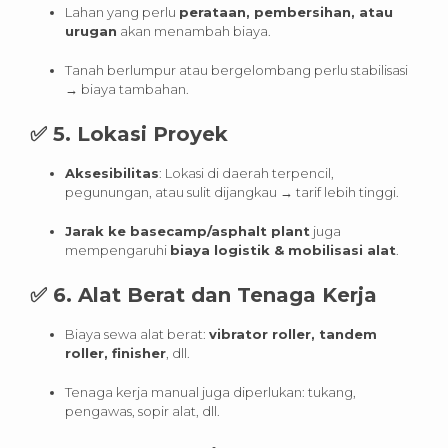
Lahan yang perlu
perataan, pembersihan, atau
urugan
akan menambah biaya.
Tanah berlumpur atau bergelombang perlu stabilisasi
→ biaya tambahan.
✅
5. Lokasi Proyek
Aksesibilitas
: Lokasi di daerah terpencil,
pegunungan, atau sulit dijangkau → tarif lebih tinggi.
Jarak ke basecamp/asphalt plant
juga
mempengaruhi
biaya logistik & mobilisasi alat
.
✅
6. Alat Berat dan Tenaga Kerja
Biaya sewa alat berat:
vibrator roller, tandem
roller, finisher
, dll.
Tenaga kerja manual juga diperlukan: tukang,
pengawas, sopir alat, dll.