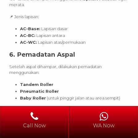
merata.
📌 Jenis lapisan:
AC-Base:
Lapisan dasar
AC-BC:
Lapisan antara
AC-WC:
Lapisan atas/permukaan
6.
Pemadatan Aspal
Setelah aspal dihampar, dilakukan pemadatan
menggunakan:
Tandem Roller
Pneumatic Roller
Baby Roller
(untuk pinggir jalan atau area sempit)
📌 Tujuan: menghilangkan rongga udara dan memastikan
aspal menyatu dengan kuat.
Call Now
WA Now
7.
Finishing dan Pembersihan