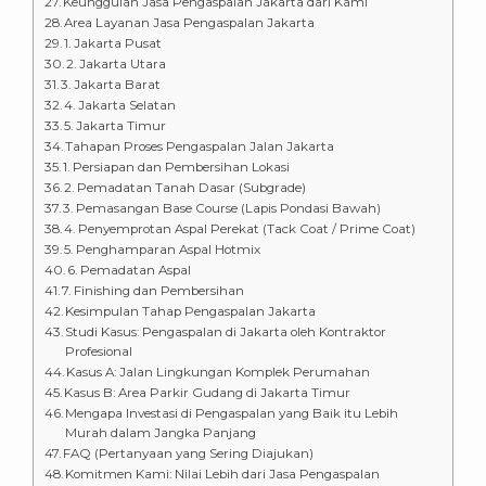
Keunggulan Jasa Pengaspalan Jakarta dari Kami
Area Layanan Jasa Pengaspalan Jakarta
1. Jakarta Pusat
2. Jakarta Utara
3. Jakarta Barat
4. Jakarta Selatan
5. Jakarta Timur
Tahapan Proses Pengaspalan Jalan Jakarta
1. Persiapan dan Pembersihan Lokasi
2. Pemadatan Tanah Dasar (Subgrade)
3. Pemasangan Base Course (Lapis Pondasi Bawah)
4. Penyemprotan Aspal Perekat (Tack Coat / Prime Coat)
5. Penghamparan Aspal Hotmix
6. Pemadatan Aspal
7. Finishing dan Pembersihan
Kesimpulan Tahap Pengaspalan Jakarta
Studi Kasus: Pengaspalan di Jakarta oleh Kontraktor
Profesional
Kasus A: Jalan Lingkungan Komplek Perumahan
Kasus B: Area Parkir Gudang di Jakarta Timur
Mengapa Investasi di Pengaspalan yang Baik itu Lebih
Murah dalam Jangka Panjang
FAQ (Pertanyaan yang Sering Diajukan)
Komitmen Kami: Nilai Lebih dari Jasa Pengaspalan