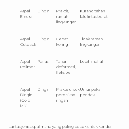
Aspal
Dingin
Praktis,
Kurang tahan
Emulsi
ramah
lalu lintas berat
lingkungan
Aspal
Dingin
Cepat
Tidak ramah
Cutback
kering
lingkungan
Aspal
Panas
Tahan
Lebih mahal
Polimer
deformasi,
fleksibel
Aspal
Dingin
Praktis untuk
Umur pakai
Dingin
perbaikan
pendek
(Cold
ringan
Mix)
Lantas jenis aspal mana yang paling cocok untuk kondisi