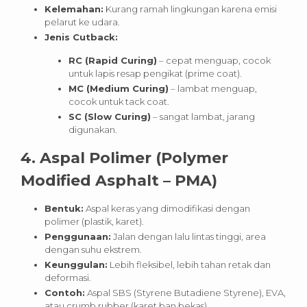
Kelemahan:
Kurang ramah lingkungan karena emisi
pelarut ke udara.
Jenis Cutback:
RC (Rapid Curing)
– cepat menguap, cocok
untuk lapis resap pengikat (prime coat).
MC (Medium Curing)
– lambat menguap,
cocok untuk tack coat.
SC (Slow Curing)
– sangat lambat, jarang
digunakan.
4. Aspal Polimer (Polymer
Modified Asphalt – PMA)
Bentuk:
Aspal keras yang dimodifikasi dengan
polimer (plastik, karet).
Penggunaan:
Jalan dengan lalu lintas tinggi, area
dengan suhu ekstrem.
Keunggulan:
Lebih fleksibel, lebih tahan retak dan
deformasi.
Contoh:
Aspal SBS (Styrene Butadiene Styrene), EVA,
atau crumb rubber (karet ban bekas).