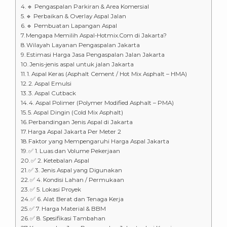
🔹 Pengaspalan Parkiran & Area Komersial
🔹 Perbaikan & Overlay Aspal Jalan
🔹 Pembuatan Lapangan Aspal
Mengapa Memilih Aspal-Hotmix.Com di Jakarta?
Wilayah Layanan Pengaspalan Jakarta
Estimasi Harga Jasa Pengaspalan Jalan Jakarta
Jenis-jenis aspal untuk jalan Jakarta
1. Aspal Keras (Asphalt Cement / Hot Mix Asphalt – HMA)
2. Aspal Emulsi
3. Aspal Cutback
4. Aspal Polimer (Polymer Modified Asphalt – PMA)
5. Aspal Dingin (Cold Mix Asphalt)
Perbandingan Jenis Aspal di Jakarta
Harga Aspal Jakarta Per Meter 2
Faktor yang Mempengaruhi Harga Aspal Jakarta
✅ 1. Luas dan Volume Pekerjaan
✅ 2. Ketebalan Aspal
✅ 3. Jenis Aspal yang Digunakan
✅ 4. Kondisi Lahan / Permukaan
✅ 5. Lokasi Proyek
✅ 6. Alat Berat dan Tenaga Kerja
✅ 7. Harga Material & BBM
✅ 8. Spesifikasi Tambahan