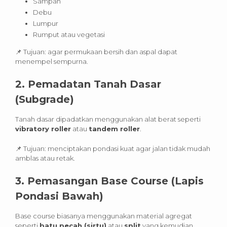
Sampah
Debu
Lumpur
Rumput atau vegetasi
📌 Tujuan: agar permukaan bersih dan aspal dapat
menempel sempurna.
2.
Pemadatan Tanah Dasar
(Subgrade)
Tanah dasar dipadatkan menggunakan alat berat seperti
vibratory roller
atau
tandem roller
.
📌 Tujuan: menciptakan pondasi kuat agar jalan tidak mudah
amblas atau retak.
3.
Pemasangan Base Course (Lapis
Pondasi Bawah)
Base course biasanya menggunakan material agregat
seperti
batu pecah (sirtu)
atau
split
yang kemudian