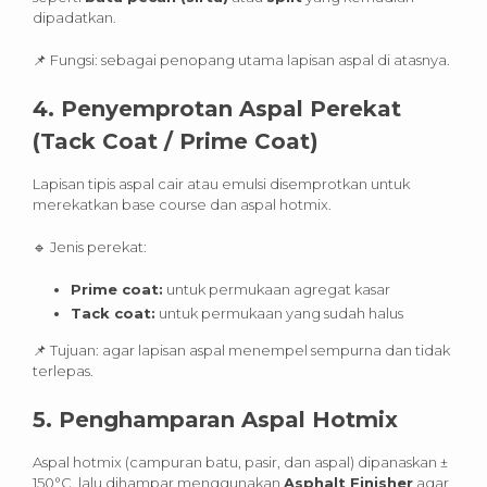
dipadatkan.
📌 Fungsi: sebagai penopang utama lapisan aspal di atasnya.
4.
Penyemprotan Aspal Perekat
(Tack Coat / Prime Coat)
Lapisan tipis aspal cair atau emulsi disemprotkan untuk
merekatkan base course dan aspal hotmix.
🔹 Jenis perekat:
Prime coat:
untuk permukaan agregat kasar
Tack coat:
untuk permukaan yang sudah halus
📌 Tujuan: agar lapisan aspal menempel sempurna dan tidak
terlepas.
5.
Penghamparan Aspal Hotmix
Aspal hotmix (campuran batu, pasir, dan aspal) dipanaskan ±
150°C, lalu dihampar menggunakan
Asphalt Finisher
agar