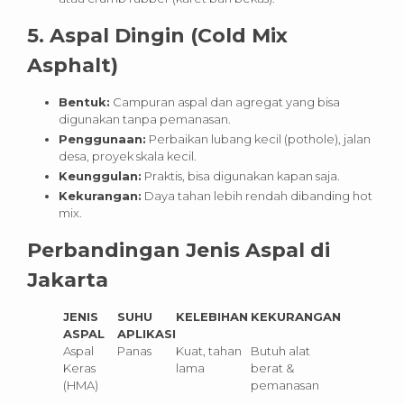
5. Aspal Dingin (Cold Mix
Asphalt)
Bentuk:
Campuran aspal dan agregat yang bisa
digunakan tanpa pemanasan.
Penggunaan:
Perbaikan lubang kecil (pothole), jalan
desa, proyek skala kecil.
Keunggulan:
Praktis, bisa digunakan kapan saja.
Kekurangan:
Daya tahan lebih rendah dibanding hot
mix.
Perbandingan Jenis Aspal di
Jakarta
JENIS
SUHU
KELEBIHAN
KEKURANGAN
ASPAL
APLIKASI
Aspal
Panas
Kuat, tahan
Butuh alat
Keras
lama
berat &
(HMA)
pemanasan