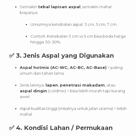
Semakin
tebal lapisan aspal
, semakin mahal
biayanya.
Umumnya ketebalan aspal: 3 cm, 5 cm, 7 cm.
Contoh: Ketebalan 3 cm vs 5 cm bisa beda harga
hingga 30–50%.
✅
3. Jenis Aspal yang Digunakan
Aspal hotmix (AC-WC, AC-BC, AC-Base)
= paling
umum dan tahan lama.
Jenis lainnya:
lapen
,
penetrasi makadam
, atau
aspal dingin
(coldmix) = bisa lebih murah tapi kurang
awet.
Aspal kualitas tinggi (misalnya untuk jalan utama) = lebih
mahal.
✅
4. Kondisi Lahan / Permukaan