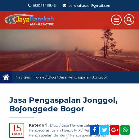
085215415846
barokahaspal@gmail.com
Navigasi :
Home
/
Blog
/
Jasa Pengaspalan Jonggol,
Bojonggede Bogor
Jasa Pengaspalan Jonggol,
Bojonggede Bogor
15
Kategori
:
Blog
/
Jasa Pengaspalan Merak
/
Jasa
Pengecoran Jalan Ready Mix
/
Pengaspalan Bandung
/
10/2018
Pengaspalan Banten
/
Pengaspalan Bekasi
/