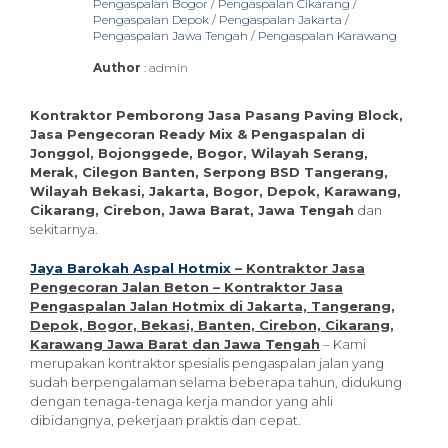
Pengaspalan Bogor
/
Pengaspalan Cikarang
/
Pengaspalan Depok
/
Pengaspalan Jakarta
/
Pengaspalan Jawa Tengah
/
Pengaspalan Karawang
Author
: admin
Kontraktor Pemborong Jasa Pasang Paving Block,
Jasa Pengecoran Ready Mix & Pengaspalan di
Jonggol, Bojonggede, Bogor, Wilayah Serang,
Merak, Cilegon Banten, Serpong BSD Tangerang,
Wilayah Bekasi, Jakarta, Bogor, Depok, Karawang,
Cikarang, Cirebon, Jawa Barat, Jawa Tengah
dan
sekitarnya.
Jaya Barokah Aspal Hotmix
– Kontraktor Jasa
Pengecoran Jalan Beton – Kontraktor Jasa
Pengaspalan Jalan Hotmix di Jakarta, Tangerang,
Depok, Bogor, Bekasi, Banten, Cirebon, Cikarang,
Karawang Jawa Barat dan Jawa Tengah
– Kami
merupakan kontraktor spesialis pengaspalan jalan yang
sudah berpengalaman selama beberapa tahun, didukung
dengan tenaga-tenaga kerja mandor yang ahli
dibidangnya, pekerjaan praktis dan cepat.