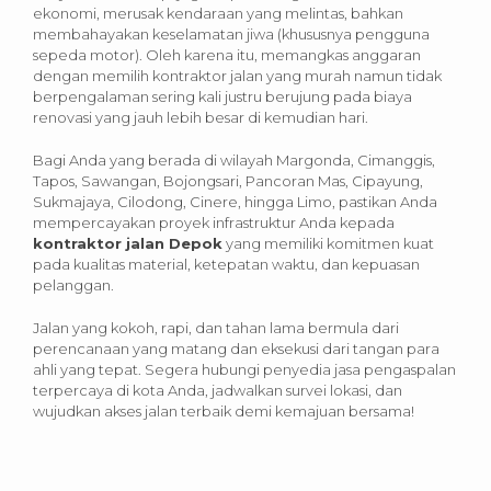
ekonomi, merusak kendaraan yang melintas, bahkan
membahayakan keselamatan jiwa (khususnya pengguna
sepeda motor). Oleh karena itu, memangkas anggaran
dengan memilih kontraktor jalan yang murah namun tidak
berpengalaman sering kali justru berujung pada biaya
renovasi yang jauh lebih besar di kemudian hari.
Bagi Anda yang berada di wilayah Margonda, Cimanggis,
Tapos, Sawangan, Bojongsari, Pancoran Mas, Cipayung,
Sukmajaya, Cilodong, Cinere, hingga Limo, pastikan Anda
mempercayakan proyek infrastruktur Anda kepada
kontraktor jalan Depok
yang memiliki komitmen kuat
pada kualitas material, ketepatan waktu, dan kepuasan
pelanggan.
Jalan yang kokoh, rapi, dan tahan lama bermula dari
perencanaan yang matang dan eksekusi dari tangan para
ahli yang tepat. Segera hubungi penyedia jasa pengaspalan
terpercaya di kota Anda, jadwalkan survei lokasi, dan
wujudkan akses jalan terbaik demi kemajuan bersama!