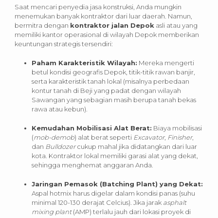
Saat mencari penyedia jasa konstruksi, Anda mungkin
menemukan banyak kontraktor dari luar daerah. Namun,
bermitra dengan
kontraktor jalan Depok
asli atau yang
memiliki kantor operasional di wilayah Depok memberikan
keuntungan strategis tersendiri:
Paham Karakteristik Wilayah:
Mereka mengerti
betul kondisi geografis Depok, titik-titik rawan banjir,
serta karakteristik tanah lokal (misalnya perbedaan
kontur tanah di Beji yang padat dengan wilayah
Sawangan yang sebagian masih berupa tanah bekas
rawa atau kebun).
Kemudahan Mobilisasi Alat Berat:
Biaya mobilisasi
(
mob-demob
) alat berat seperti
Excavator
,
Finisher
,
dan
Bulldozer
cukup mahal jika didatangkan dari luar
kota. Kontraktor lokal memiliki garasi alat yang dekat,
sehingga menghemat anggaran Anda.
Jaringan Pemasok (Batching Plant) yang Dekat:
Aspal hotmix harus digelar dalam kondisi panas (suhu
minimal 120-130 derajat Celcius). Jika jarak
asphalt
mixing plant
(AMP) terlalu jauh dari lokasi proyek di