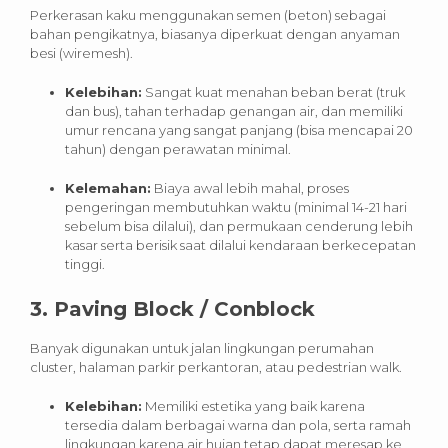
Perkerasan kaku menggunakan semen (beton) sebagai
bahan pengikatnya, biasanya diperkuat dengan anyaman
besi (wiremesh).
Kelebihan:
Sangat kuat menahan beban berat (truk
dan bus), tahan terhadap genangan air, dan memiliki
umur rencana yang sangat panjang (bisa mencapai 20
tahun) dengan perawatan minimal.
Kelemahan:
Biaya awal lebih mahal, proses
pengeringan membutuhkan waktu (minimal 14-21 hari
sebelum bisa dilalui), dan permukaan cenderung lebih
kasar serta berisik saat dilalui kendaraan berkecepatan
tinggi.
3. Paving Block / Conblock
Banyak digunakan untuk jalan lingkungan perumahan
cluster, halaman parkir perkantoran, atau pedestrian walk.
Kelebihan:
Memiliki estetika yang baik karena
tersedia dalam berbagai warna dan pola, serta ramah
lingkungan karena air hujan tetap dapat meresap ke