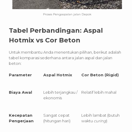
Proses Pengaspalan jalan Depok
Tabel Perbandingan: Aspal
Hotmix vs Cor Beton
Untuk membantu Anda menentukan pilihan, berikut adalah
tabel komparasi sederhana antara jalan aspal dan jalan
beton:
Parameter
Aspal Hotmix
Cor Beton (Rigid)
Biaya Awal
Lebih terjangkau /
Relatif lebih mahal
ekonomis
Kecepatan
Sangat cepat
Lebih lambat (butuh
Pengerjaan
(hitungan hari)
waktu
curing
)