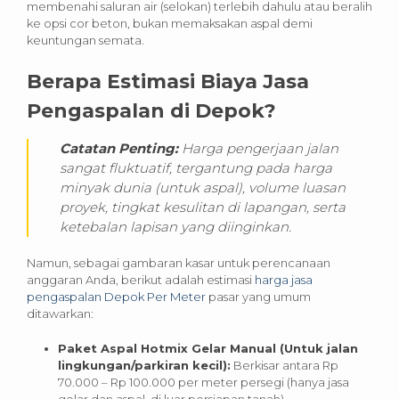
membenahi saluran air (selokan) terlebih dahulu atau beralih
ke opsi cor beton, bukan memaksakan aspal demi
keuntungan semata.
Berapa Estimasi Biaya Jasa
Pengaspalan di Depok?
Catatan Penting:
Harga pengerjaan jalan
sangat fluktuatif, tergantung pada harga
minyak dunia (untuk aspal), volume luasan
proyek, tingkat kesulitan di lapangan, serta
ketebalan lapisan yang diinginkan.
Namun, sebagai gambaran kasar untuk perencanaan
anggaran Anda, berikut adalah estimasi
harga jasa
pengaspalan Depok Per Meter
pasar yang umum
ditawarkan:
Paket Aspal Hotmix Gelar Manual (Untuk jalan
lingkungan/parkiran kecil):
Berkisar antara Rp
70.000 – Rp 100.000 per meter persegi (hanya jasa
gelar dan aspal, di luar persiapan tanah).