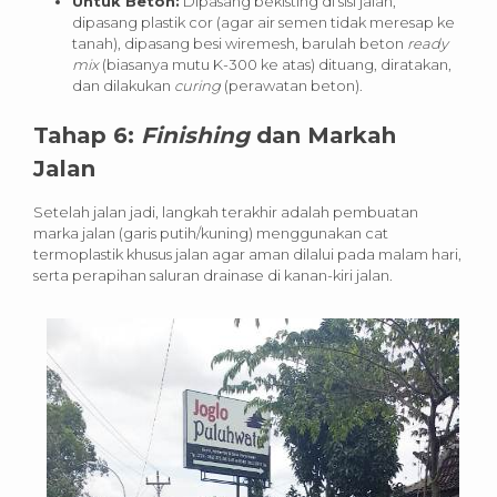
Untuk Beton:
Dipasang bekisting di sisi jalan,
dipasang plastik cor (agar air semen tidak meresap ke
tanah), dipasang besi wiremesh, barulah beton
ready
mix
(biasanya mutu K-300 ke atas) dituang, diratakan,
dan dilakukan
curing
(perawatan beton).
Tahap 6:
Finishing
dan Markah
Jalan
Setelah jalan jadi, langkah terakhir adalah pembuatan
marka jalan (garis putih/kuning) menggunakan cat
termoplastik khusus jalan agar aman dilalui pada malam hari,
serta perapihan saluran drainase di kanan-kiri jalan.