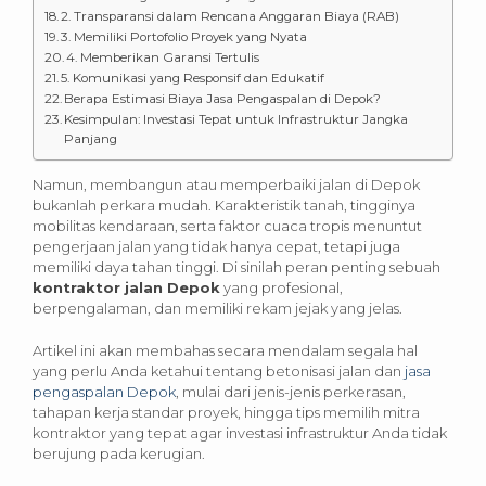
2. Transparansi dalam Rencana Anggaran Biaya (RAB)
3. Memiliki Portofolio Proyek yang Nyata
4. Memberikan Garansi Tertulis
5. Komunikasi yang Responsif dan Edukatif
Berapa Estimasi Biaya Jasa Pengaspalan di Depok?
Kesimpulan: Investasi Tepat untuk Infrastruktur Jangka
Panjang
Namun, membangun atau memperbaiki jalan di Depok
bukanlah perkara mudah. Karakteristik tanah, tingginya
mobilitas kendaraan, serta faktor cuaca tropis menuntut
pengerjaan jalan yang tidak hanya cepat, tetapi juga
memiliki daya tahan tinggi. Di sinilah peran penting sebuah
kontraktor jalan Depok
yang profesional,
berpengalaman, dan memiliki rekam jejak yang jelas.
Artikel ini akan membahas secara mendalam segala hal
yang perlu Anda ketahui tentang betonisasi jalan dan
jasa
pengaspalan Depok
, mulai dari jenis-jenis perkerasan,
tahapan kerja standar proyek, hingga tips memilih mitra
kontraktor yang tepat agar investasi infrastruktur Anda tidak
berujung pada kerugian.