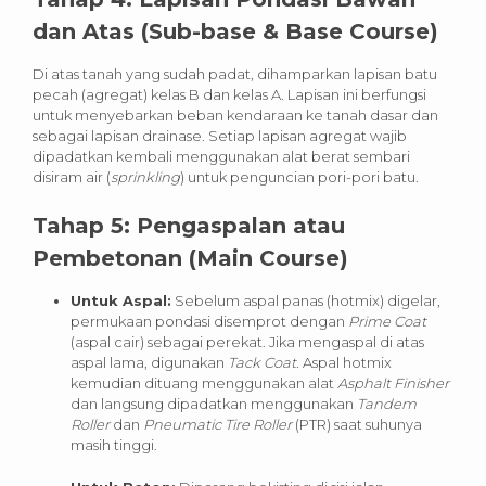
dan Atas (Sub-base & Base Course)
Di atas tanah yang sudah padat, dihamparkan lapisan batu
pecah (agregat) kelas B dan kelas A. Lapisan ini berfungsi
untuk menyebarkan beban kendaraan ke tanah dasar dan
sebagai lapisan drainase. Setiap lapisan agregat wajib
dipadatkan kembali menggunakan alat berat sembari
disiram air (
sprinkling
) untuk penguncian pori-pori batu.
Tahap 5: Pengaspalan atau
Pembetonan (Main Course)
Untuk Aspal:
Sebelum aspal panas (hotmix) digelar,
permukaan pondasi disemprot dengan
Prime Coat
(aspal cair) sebagai perekat. Jika mengaspal di atas
aspal lama, digunakan
Tack Coat
. Aspal hotmix
kemudian dituang menggunakan alat
Asphalt Finisher
dan langsung dipadatkan menggunakan
Tandem
Roller
dan
Pneumatic Tire Roller
(PTR) saat suhunya
masih tinggi.