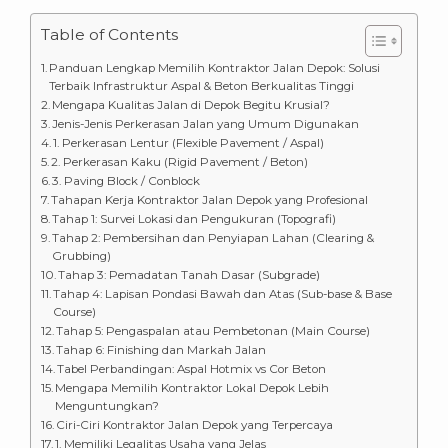
Table of Contents
Panduan Lengkap Memilih Kontraktor Jalan Depok: Solusi
Terbaik Infrastruktur Aspal & Beton Berkualitas Tinggi
Mengapa Kualitas Jalan di Depok Begitu Krusial?
Jenis-Jenis Perkerasan Jalan yang Umum Digunakan
1. Perkerasan Lentur (Flexible Pavement / Aspal)
2. Perkerasan Kaku (Rigid Pavement / Beton)
3. Paving Block / Conblock
Tahapan Kerja Kontraktor Jalan Depok yang Profesional
Tahap 1: Survei Lokasi dan Pengukuran (Topografi)
Tahap 2: Pembersihan dan Penyiapan Lahan (Clearing &
Grubbing)
Tahap 3: Pemadatan Tanah Dasar (Subgrade)
Tahap 4: Lapisan Pondasi Bawah dan Atas (Sub-base & Base
Course)
Tahap 5: Pengaspalan atau Pembetonan (Main Course)
Tahap 6: Finishing dan Markah Jalan
Tabel Perbandingan: Aspal Hotmix vs Cor Beton
Mengapa Memilih Kontraktor Lokal Depok Lebih
Menguntungkan?
Ciri-Ciri Kontraktor Jalan Depok yang Terpercaya
1. Memiliki Legalitas Usaha yang Jelas