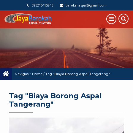
085215415846
barokahaspal@gmail.com
Navigasi :
Home
/
Tag "Biaya Borong Aspal Tangerang"
Tag "Biaya Borong Aspal
Tangerang"