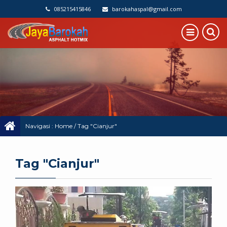
085215415846
barokahaspal@gmail.com
Navigasi :
Home
/
Tag "Cianjur"
Tag "Cianjur"