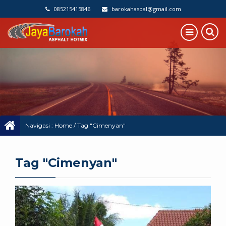
085215415846
barokahaspal@gmail.com
Navigasi :
Home
/
Tag "Cimenyan"
Tag "Cimenyan"