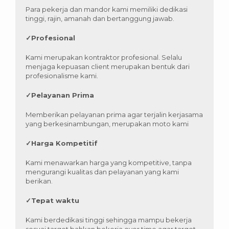
Para pekerja dan mandor kami memiliki dedikasi
tinggi, rajin, amanah dan bertanggung jawab.
✓
Profesional
Kami merupakan kontraktor profesional. Selalu
menjaga kepuasan client merupakan bentuk dari
profesionalisme kami.
✓
Pelayanan Prima
Memberikan pelayanan prima agar terjalin kerjasama
yang berkesinambungan, merupakan moto kami
✓
Harga Kompetitif
Kami menawarkan harga yang kompetitive, tanpa
mengurangi kualitas dan pelayanan yang kami
berikan.
✓
Tepat waktu
Kami berdedikasi tinggi sehingga mampu bekerja
sesuai target bahkan bekerja over time agar target