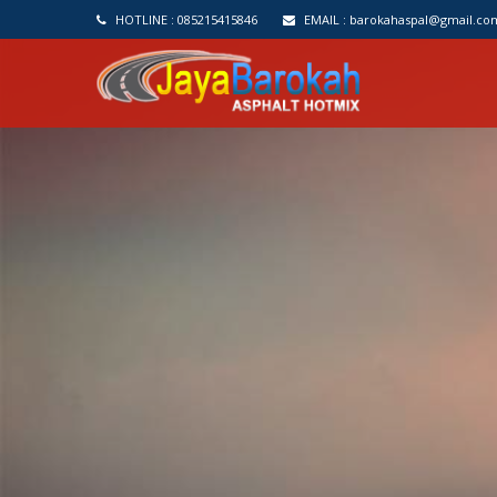
HOTLINE :
085215415846
EMAIL :
barokahaspal@gmail.co