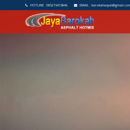
HOTLINE :
085215415846
EMAIL :
barokahaspal@gmail.co