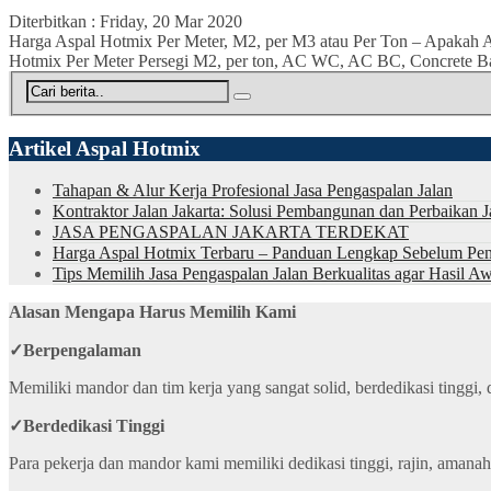
Diterbitkan :
Friday, 20 Mar 2020
Harga Aspal Hotmix Per Meter, M2, per M3 atau Per Ton – Apakah 
Hotmix Per Meter Persegi M2, per ton, AC WC, AC BC, Concrete Base
Artikel Aspal Hotmix
Tahapan & Alur Kerja Profesional Jasa Pengaspalan Jalan
Kontraktor Jalan Jakarta: Solusi Pembangunan dan Perbaikan J
JASA PENGASPALAN JAKARTA TERDEKAT
Harga Aspal Hotmix Terbaru – Panduan Lengkap Sebelum Pen
Tips Memilih Jasa Pengaspalan Jalan Berkualitas agar Hasil 
Alasan Mengapa Harus Memilih Kami
✓
Berpengalaman
Memiliki mandor dan tim kerja yang sangat solid, berdedikasi tinggi
✓
Berdedikasi Tinggi
Para pekerja dan mandor kami memiliki dedikasi tinggi, rajin, amana