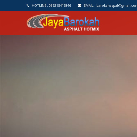
HOTLINE :
085215415846
EMAIL :
barokahaspal@gmail.co