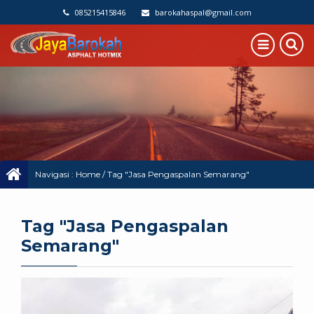
085215415846
barokahaspal@gmail.com
Navigasi :
Home
/
Tag "Jasa Pengaspalan Semarang"
Tag "Jasa Pengaspalan
Semarang"