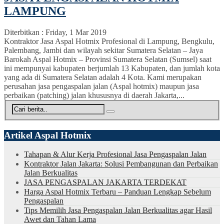
LAMPUNG
Diterbitkan :
Friday, 1 Mar 2019
Kontraktor Jasa Aspal Hotmix Profesional di Lampung, Bengkulu,
Palembang, Jambi dan wilayah sekitar Sumatera Selatan – Jaya
Barokah Aspal Hotmix – Provinsi Sumatera Selatan (Sumsel) saat
ini mempunyai kabupaten berjumlah 13 Kabupaten, dan jumlah kota
yang ada di Sumatera Selatan adalah 4 Kota. Kami merupakan
perusahan jasa pengaspalan jalan (Aspal hotmix) maupun jasa
perbaikan (patching) jalan khususnya di daerah Jakarta,...
Artikel Aspal Hotmix
Tahapan & Alur Kerja Profesional Jasa Pengaspalan Jalan
Kontraktor Jalan Jakarta: Solusi Pembangunan dan Perbaikan
Jalan Berkualitas
JASA PENGASPALAN JAKARTA TERDEKAT
Harga Aspal Hotmix Terbaru – Panduan Lengkap Sebelum
Pengaspalan
Tips Memilih Jasa Pengaspalan Jalan Berkualitas agar Hasil
Awet dan Tahan Lama