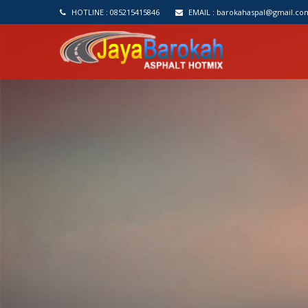
HOTLINE :
085215415846
EMAIL :
barokahaspal@gmail.co