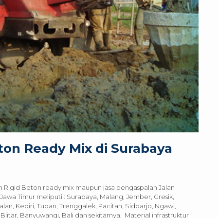
ton Ready Mix di Surabaya
 Rigid Beton ready mix maupun jasa pengaspalan Jalan
awa Timur meliputi : Surabaya, Malang, Jember, Gresik,
n, Kediri, Tuban, Trenggalek, Pacitan, Sidoarjo, Ngawi,
ar, Banyuwangi, Bali dan sekitarnya. Material infrastruktur