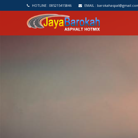
HOTLINE :
085215415846
EMAIL :
barokahaspal@gmail.co