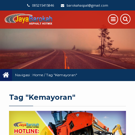
085215415846
barokahaspal@gmail.com
Navigasi :
Home
/
Tag "Kemayoran"
Tag "Kemayoran"