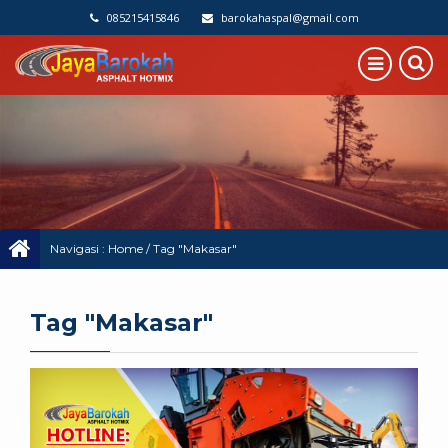
085215415846
barokahaspal@gmail.com
Navigasi :
Home
/
Tag "Makasar"
Tag "Makasar"