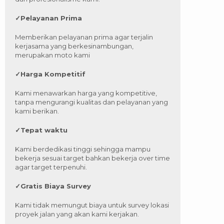
✓
Pelayanan Prima
Memberikan pelayanan prima agar terjalin
kerjasama yang berkesinambungan,
merupakan moto kami
✓
Harga Kompetitif
Kami menawarkan harga yang kompetitive,
tanpa mengurangi kualitas dan pelayanan yang
kami berikan.
✓
Tepat waktu
Kami berdedikasi tinggi sehingga mampu
bekerja sesuai target bahkan bekerja over time
agar target terpenuhi.
✓
Gratis Biaya Survey
Kami tidak memungut biaya untuk survey lokasi
proyek jalan yang akan kami kerjakan.