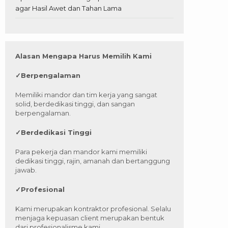
agar Hasil Awet dan Tahan Lama
Alasan Mengapa Harus Memilih Kami
✓
Berpengalaman
Memiliki mandor dan tim kerja yang sangat
solid, berdedikasi tinggi, dan sangan
berpengalaman.
✓
Berdedikasi Tinggi
Para pekerja dan mandor kami memiliki
dedikasi tinggi, rajin, amanah dan bertanggung
jawab.
✓
Profesional
Kami merupakan kontraktor profesional. Selalu
menjaga kepuasan client merupakan bentuk
dari profesionalisme kami.