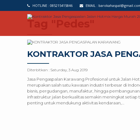
HOTLINE :
085215415846
EMAIL :
barokahaspal@gmail.co
Tag "Pedes"
KONTRAKTOR JASA PEN
Diterbitkan :
Saturday, 3 Aug 2019
Jasa Pengaspalan Karawang Profesional untuk Jalan Ho
merupakan salah satu kawasan industri terbesar di Ind
bisnis, pergudangan, manufaktur, hingga pembangun
infrastruktur jalan berkualitas semakin meningkat setiap 
penting untuk mendukung aktivitas kendaraan,...