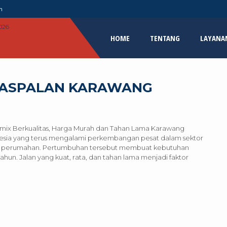
m
HOME
TENTANG
LAYANA
GASPALAN KARAWANG
tmix Berkualitas, Harga Murah dan Tahan Lama Karawang
onesia yang terus mengalami perkembangan pesat dalam sektor
an perumahan. Pertumbuhan tersebut membuat kebutuhan
tahun. Jalan yang kuat, rata, dan tahan lama menjadi faktor