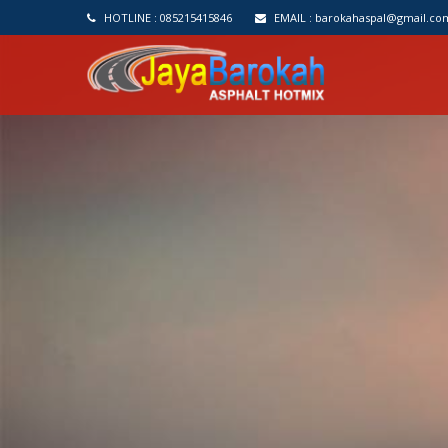
HOTLINE :
085215415846
EMAIL :
barokahaspal@gmail.co