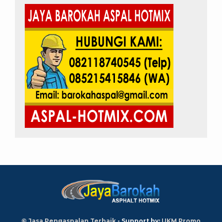
© Jasa Pengaspalan Terbaik
- Support by:
UKM Promo