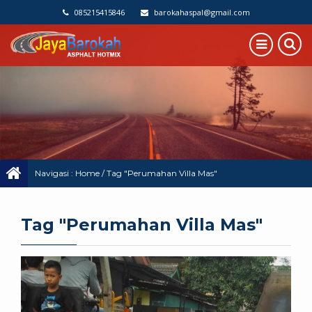
085215415846
barokahaspal@gmail.com
Navigasi :
Home
/
Tag "Perumahan Villa Mas"
Tag "Perumahan Villa Mas"