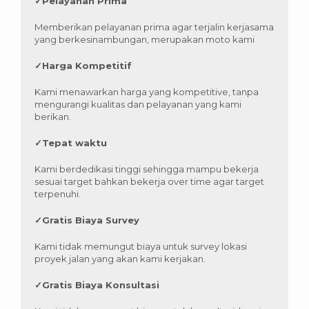
✓
Pelayanan Prima
Memberikan pelayanan prima agar terjalin kerjasama
yang berkesinambungan, merupakan moto kami
✓
Harga Kompetitif
Kami menawarkan harga yang kompetitive, tanpa
mengurangi kualitas dan pelayanan yang kami
berikan.
✓
Tepat waktu
Kami berdedikasi tinggi sehingga mampu bekerja
sesuai target bahkan bekerja over time agar target
terpenuhi.
✓
Gratis Biaya Survey
Kami tidak memungut biaya untuk survey lokasi
proyek jalan yang akan kami kerjakan.
✓
Gratis Biaya Konsultasi