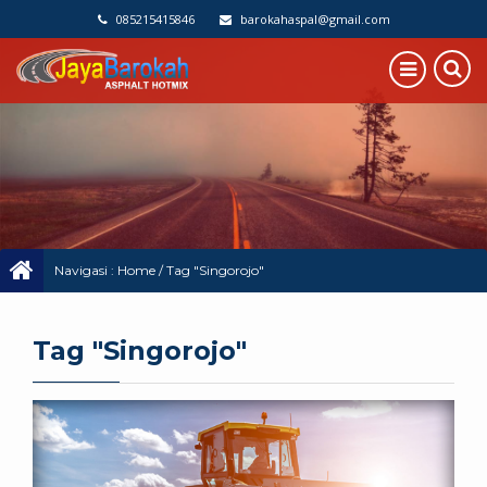
085215415846
barokahaspal@gmail.com
Navigasi :
Home
/
Tag "Singorojo"
Tag "Singorojo"