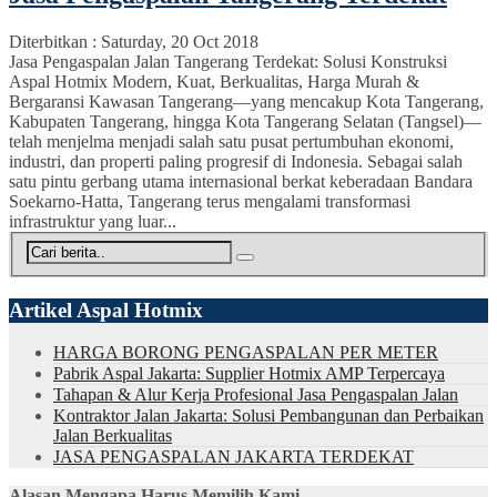
Diterbitkan :
Saturday, 20 Oct 2018
Jasa Pengaspalan Jalan Tangerang Terdekat: Solusi Konstruksi
Aspal Hotmix Modern, Kuat, Berkualitas, Harga Murah &
Bergaransi Kawasan Tangerang—yang mencakup Kota Tangerang,
Kabupaten Tangerang, hingga Kota Tangerang Selatan (Tangsel)—
telah menjelma menjadi salah satu pusat pertumbuhan ekonomi,
industri, dan properti paling progresif di Indonesia. Sebagai salah
satu pintu gerbang utama internasional berkat keberadaan Bandara
Soekarno-Hatta, Tangerang terus mengalami transformasi
infrastruktur yang luar...
Artikel Aspal Hotmix
HARGA BORONG PENGASPALAN PER METER
Pabrik Aspal Jakarta: Supplier Hotmix AMP Terpercaya
Tahapan & Alur Kerja Profesional Jasa Pengaspalan Jalan
Kontraktor Jalan Jakarta: Solusi Pembangunan dan Perbaikan
Jalan Berkualitas
JASA PENGASPALAN JAKARTA TERDEKAT
Alasan Mengapa Harus Memilih Kami