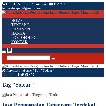
HOTLINE :
085215415846
EMAIL :
barokahaspal@gmail.com
:
HOME
TENTANG
LAYANAN
HARGA
PORTOFOLIO
KONTAK
Navigasi :
Home
/
Tag "Solear"
SHARE :
Tag "Solear"
Jasa Pengaspalan Tangerang Terdekat