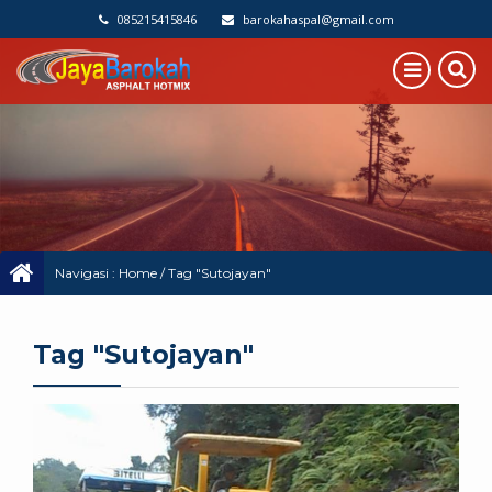
085215415846
barokahaspal@gmail.com
Navigasi :
Home
/
Tag "Sutojayan"
Tag "Sutojayan"