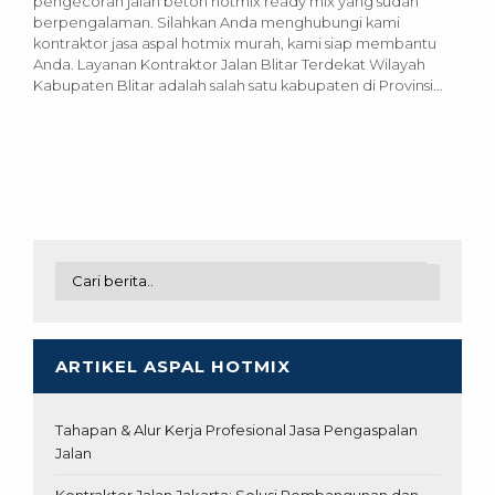
pengecoran jalan beton hotmix ready mix yang sudah
berpengalaman. Silahkan Anda menghubungi kami
kontraktor jasa aspal hotmix murah, kami siap membantu
Anda. Layanan Kontraktor Jalan Blitar Terdekat Wilayah
Kabupaten Blitar adalah salah satu kabupaten di Provinsi...
ARTIKEL ASPAL HOTMIX
Tahapan & Alur Kerja Profesional Jasa Pengaspalan
Jalan
Kontraktor Jalan Jakarta: Solusi Pembangunan dan