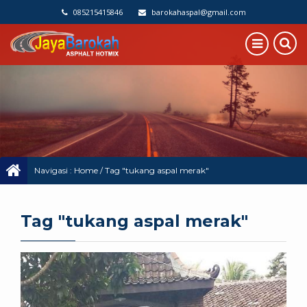
085215415846
barokahaspal@gmail.com
Navigasi :
Home
/
Tag "tukang aspal merak"
Tag "tukang aspal merak"