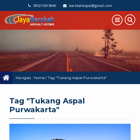
085215415846
barokahaspal@gmail.com
Navigasi :
Home
/
Tag "Tukang Aspal Purwakarta"
Tag "Tukang Aspal
Purwakarta"