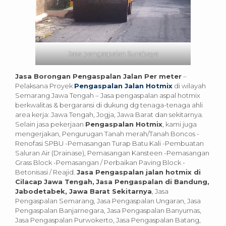
Jasa pengaspalan Surabaya
Jasa Borongan Pengaspalan Jalan Per meter
–
Pelaksana Proyek
Pengaspalan Jalan Hotmix
di wilayah
Semarang Jawa Tengah – Jasa pengaspalan aspal hotmix
berkwalitas & bergaransi di dukung dg tenaga-tenaga ahli
area kerja: Jawa Tengah, Jogja, Jawa Barat dan sekitarnya.
Selain jasa pekerjaan
Pengaspalan Hotmix
, kami juga
mengerjakan, Pengurugan Tanah merah/Tanah Boncos -
Renofasi SPBU -Pemasangan Turap Batu Kali -Pembuatan
Saluran Air (Drainase), Pemasangan Kansteen -Pemasangan
Grass Block -Pemasangan / Perbaikan Paving Block -
Betonisasi / Reajid.
Jasa Pengaspalan jalan hotmix di
Cilacap
Jawa Tengah,
Jasa Pengaspalan di Bandung,
Jabodetabek, Jawa Barat Sekitarnya
, Jasa
Pengaspalan Semarang, Jasa Pengaspalan Ungaran, Jasa
Pengaspalan Banjarnegara, Jasa Pengaspalan Banyumas,
Jasa Pengaspalan Purwokerto, Jasa Pengaspalan Batang,