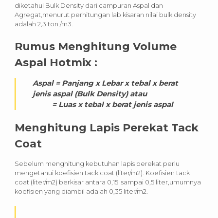
diketahui Bulk Density dari campuran Aspal dan
Agregat,menurut perhitungan lab kisaran nilai bulk density
adalah 2,3 ton /m3.
Rumus Menghitung Volume
Aspal Hotmix :
Aspal = Panjang x Lebar x tebal x berat
jenis aspal (Bulk Density) atau
= Luas x tebal x berat jenis aspal
Menghitung Lapis Perekat Tack
Coat
Sebelum menghitung kebutuhan lapis perekat perlu
mengetahui koefisien tack coat (liter/m2). Koefisien tack
coat (liter/m2) berkisar antara 0,15 sampai 0,5 liter,umumnya
koefisien yang diambil adalah 0,35 liter/m2.