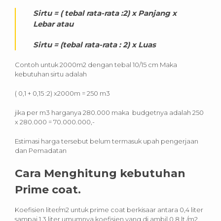
Sirtu = ( tebal rata-rata :2) x Panjang x
Lebar atau
Sirtu = (tebal rata-rata : 2) x Luas
Contoh untuk 2000m2 dengan tebal 10/15 cm Maka
kebutuhan sirtu adalah
( 0,1 + 0,15 :2) x2000m = 250 m3
jika per m3 harganya 280.000 maka budgetnya adalah 250
x 280.000 = 70.000.000,-
Estimasi harga tersebut belum termasuk upah pengerjaan
dan Pemadatan
Cara Menghitung kebutuhan
Prime coat.
Koefisien liter/m2 untuk prime coat berkisaar antara 0,4 liter
sampai 1,3 liter umumnya koefisien yang di ambil 0,8 lt /m2.