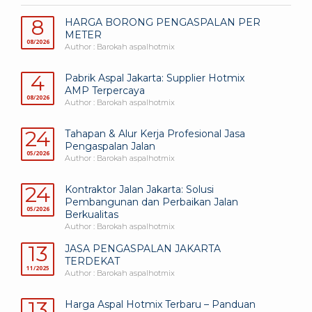
8
HARGA BORONG PENGASPALAN PER
METER
08/2026
Author : Barokah aspalhotmix
4
Pabrik Aspal Jakarta: Supplier Hotmix
AMP Terpercaya
08/2026
Author : Barokah aspalhotmix
24
Tahapan & Alur Kerja Profesional Jasa
Pengaspalan Jalan
05/2026
Author : Barokah aspalhotmix
24
Kontraktor Jalan Jakarta: Solusi
Pembangunan dan Perbaikan Jalan
05/2026
Berkualitas
Author : Barokah aspalhotmix
13
JASA PENGASPALAN JAKARTA
TERDEKAT
11/2025
Author : Barokah aspalhotmix
13
Harga Aspal Hotmix Terbaru – Panduan