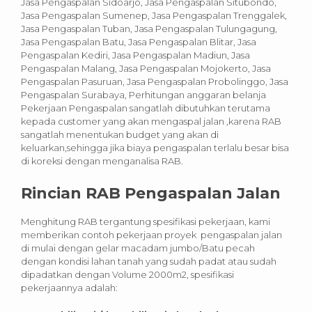
Jasa Pengaspalan Sidoarjo, Jasa Pengaspalan Situbondo,
Jasa Pengaspalan Sumenep, Jasa Pengaspalan Trenggalek,
Jasa Pengaspalan Tuban, Jasa Pengaspalan Tulungagung,
Jasa Pengaspalan Batu, Jasa Pengaspalan Blitar, Jasa
Pengaspalan Kediri, Jasa Pengaspalan Madiun, Jasa
Pengaspalan Malang, Jasa Pengaspalan Mojokerto, Jasa
Pengaspalan Pasuruan, Jasa Pengaspalan Probolinggo, Jasa
Pengaspalan Surabaya, Perhitungan anggaran belanja
Pekerjaan Pengaspalan sangatlah dibutuhkan terutama
kepada customer yang akan mengaspal jalan ,karena RAB
sangatlah menentukan budget yang akan di
keluarkan,sehingga jika biaya pengaspalan terlalu besar bisa
di koreksi dengan menganalisa RAB.
Rincian RAB Pengaspalan
Jalan
Menghitung RAB tergantung spesifikasi pekerjaan, kami
memberikan contoh pekerjaan proyek pengaspalan jalan
di mulai dengan gelar macadam jumbo/Batu pecah
dengan kondisi lahan tanah yang sudah padat atau sudah
dipadatkan dengan Volume 2000m2, spesifikasi
pekerjaannya adalah: