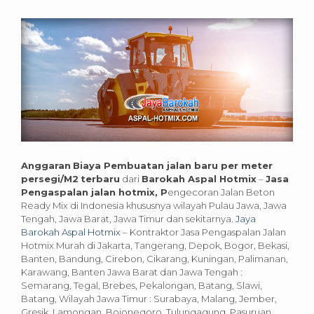
Anggaran
Biaya Pembuatan jalan baru per meter
persegi/M2
terbaru
dari
Barokah Aspal Hotmix
–
Jasa
Pengaspalan jalan hotmix, P
engecoran Jalan Beton
Ready Mix di Indonesia khususnya wilayah Pulau Jawa, Jawa
Tengah, Jawa Barat, Jawa Timur dan sekitarnya.
Jaya
Barokah Aspal Hotmix
– Kontraktor Jasa Pengaspalan Jalan
Hotmix Murah di Jakarta, Tangerang, Depok, Bogor, Bekasi,
Banten, Bandung, Cirebon, Cikarang, Kuningan, Palimanan,
Karawang, Banten Jawa Barat dan Jawa Tengah :
Semarang, Tegal, Brebes, Pekalongan, Batang, Slawi,
Batang, Wilayah Jawa Timur : Surabaya, Malang, Jember,
Gresik, Lamongan, Bojonegoro, Tulungagung, Pasuruan,