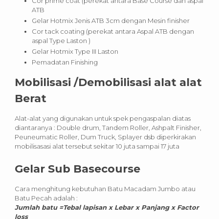
Cor prime coat (perekat antara Base Course dan aspal
ATB
Gelar Hotmix Jenis ATB 3cm dengan Mesin finisher
Cor tack coating (perekat antara Aspal ATB dengan
aspal Type Laston )
Gelar Hotmix Type III Laston
Pemadatan Finishing
Mobilisasi /Demobilisasi alat alat
Berat
Alat-alat yang digunakan untuk spek pengaspalan diatas
diantaranya : Double drum, Tandem Roller, Ashpalt Finisher,
Peuneumatic Roller, Dum Truck, Splayer dsb diperkirakan
mobilisasasi alat tersebut sekitar 10 juta sampai 17 juta
Gelar Sub Basecourse
Cara menghitung kebutuhan Batu Macadam Jumbo atau
Batu Pecah adalah :
Jumlah batu =Tebal lapisan x Lebar x Panjang x Factor
loss