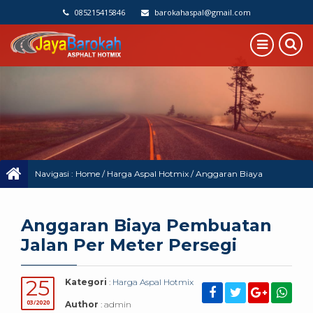
085215415846
barokahaspal@gmail.com
Navigasi :
Home
/
Harga Aspal Hotmix
/
Anggaran Biaya
Pembuatan Jalan Per Meter Persegi
Anggaran Biaya Pembuatan
Jalan Per Meter Persegi
25
Kategori
:
Harga Aspal Hotmix
03/2020
Author
: admin