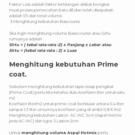
Faktor Loss adalah faktor kehilangan akibat bongkar
muat,proses pemecahan batu dll,dan telah disepakati
adalah 1/3 dari total volume.
3.Menghitung kebutuhan Bascourse
Jika ingin menghitung volume Basecourse atau Sirtu
rumusnya adalah
Sirtu = ( tebal rata-rata :2) x Panjang x Lebar atau
Sirtu = (tebal rata-rata : 2) x Luas
Menghitung kebutuhan Prime
coat.
Sebelum menghitung kebutuhan lapis resap pengikat
(Prime Coat) perlu kita ketahui dulu koefisien liter untuk satu
m2
Koefisien liter/m2 untuk prime coat berkisaar antara 0,4 liter
sampai 1,3 liter umumnya koefisien yang di ambil 0,8 lt /m2.
Menghitung kebutuhan Laston AC-WC 3cm (Aspal Hotmix
jenis AC-WC) dan type 3 Laston 2cm
Untuk
menghitung volume Aspal Hotmix
perlu