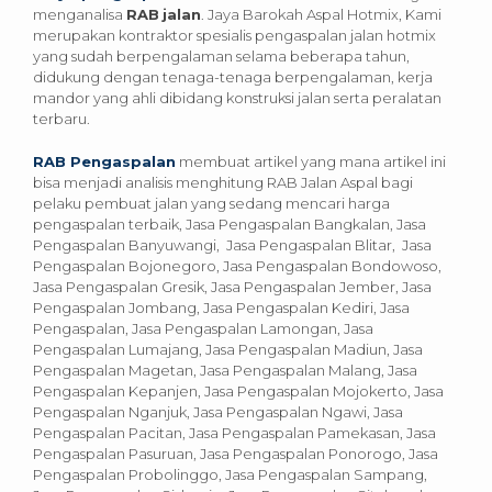
menganalisa
RAB
jalan
. Jaya Barokah Aspal Hotmix, Kami
merupakan kontraktor spesialis pengaspalan jalan hotmix
yang sudah berpengalaman selama beberapa tahun,
didukung dengan tenaga-tenaga berpengalaman, kerja
mandor yang ahli dibidang konstruksi jalan serta peralatan
terbaru.
RAB Pengaspalan
membuat artikel yang mana artikel ini
bisa menjadi analisis menghitung RAB Jalan Aspal bagi
pelaku pembuat jalan yang sedang mencari harga
pengaspalan terbaik, Jasa Pengaspalan Bangkalan, Jasa
Pengaspalan Banyuwangi, Jasa Pengaspalan Blitar, Jasa
Pengaspalan Bojonegoro, Jasa Pengaspalan Bondowoso,
Jasa Pengaspalan Gresik, Jasa Pengaspalan Jember, Jasa
Pengaspalan Jombang, Jasa Pengaspalan Kediri, Jasa
Pengaspalan, Jasa Pengaspalan Lamongan, Jasa
Pengaspalan Lumajang, Jasa Pengaspalan Madiun, Jasa
Pengaspalan Magetan, Jasa Pengaspalan Malang, Jasa
Pengaspalan Kepanjen, Jasa Pengaspalan Mojokerto, Jasa
Pengaspalan Nganjuk, Jasa Pengaspalan Ngawi, Jasa
Pengaspalan Pacitan, Jasa Pengaspalan Pamekasan, Jasa
Pengaspalan Pasuruan, Jasa Pengaspalan Ponorogo, Jasa
Pengaspalan Probolinggo, Jasa Pengaspalan Sampang,