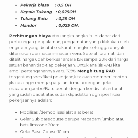
Pekerja biasa : 0,5 OH
Kepala Tukang : 0,025OH
Tukang Batu : 0,25 OH
Mandor : 0,025 OH.
Perhitungan biaya
atau angka-angka itu di dapat dari
perhitungan pengalaman, pengamatan yang dilakukan oleh
engineer yang dicatat seakurat mungkin sehingga banyak
ditemukan bermacam-macam versi. Setelah di amati dan
diteliti harga upah berkisar antara 15% sampai 20% dari harga
satuan bahan tiap-tiap pekerjaan. Untuk analisis RAB kita
ambil pertengahannya yaitu 17,5%.
Menghitung RAB
tergantung spesifikasi pekerjaan,kita akan memberi contoh
jika kita ingin mengaspal jalan di mulai dengan gelar
macadam jumbo/Batu pecah dengan kondisi lahan tanah
yang sudah padat atau sudah dipadatkan dgn spesifikasi
pekerjaannya adalah:
Mobilisasi /demobilisasi alat alat berat
Gelar Sub basecourse berupa Macadam jumbo atau
batu limstone 20cm
Gelar Base Course 10 cm