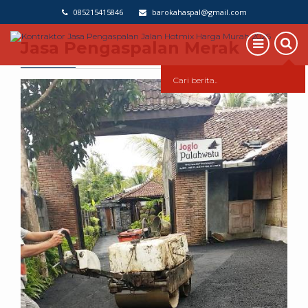
085215415846
barokahaspal@gmail.com
Jasa Pengaspalan Merak