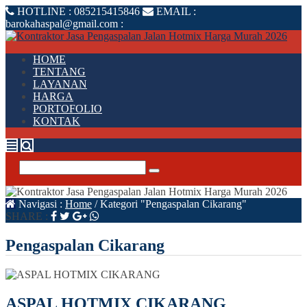
HOTLINE :
085215415846
EMAIL :
barokahaspal@gmail.com
:
HOME
TENTANG
LAYANAN
HARGA
PORTOFOLIO
KONTAK
Navigasi :
Home
/
Kategori "Pengaspalan Cikarang"
SHARE :
Pengaspalan Cikarang
ASPAL HOTMIX CIKARANG