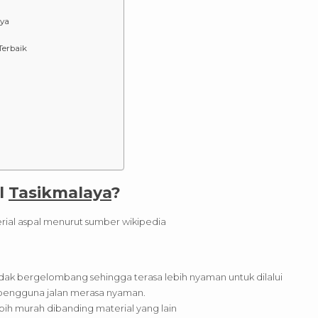
aya
Terbaik
l
Tasikmalaya
?
erial aspal menurut sumber wikipedia
tidak bergelombang sehingga terasa lebih nyaman untuk dilalui
pengguna jalan merasa nyaman.
ebih murah dibanding material yang lain