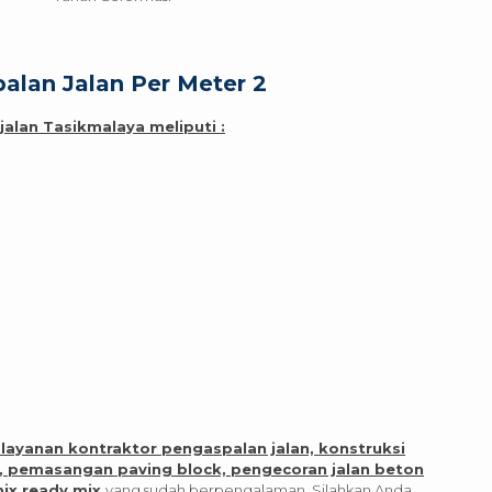
alan Jalan Per Meter 2
alan Tasikmalaya meliputi :
 layanan kontraktor pengaspalan jalan, konstruksi
n, pemasangan paving block, pengecoran jalan beton
ix ready mix
yang sudah berpengalaman. Silahkan Anda