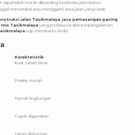
an aspal lebih murah dibanding konstruksi jalan beton.
nggal menambal atau mengganti area jalan yang rusak.
onstruksi jalan Tasikmalaya
,
jasa pemasangan paving
y mix Tasikmalaya
yang profesional dan berpengalaman.
Tasikmalaya
siap membantu Anda.
ya
Karakteristik
Kuat, tahan lama
Praktis, murah
Ramah lingkungan
Cepat digunakan
Tahan deformasi