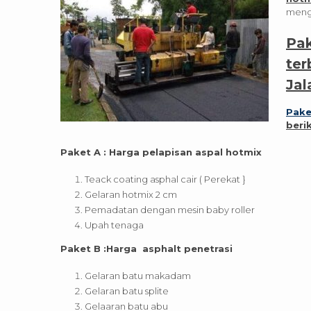
meng
Pak
ter
Jal
Pake
beri
Paket A : Harga pelapisan aspal hotmix
Teack coating asphal cair ( Perekat }
Gelaran hotmix 2 cm
Pemadatan dengan mesin baby roller
Upah tenaga
Paket B :Harga asphalt penetrasi
Gelaran batu makadam
Gelaran batu splite
Gelaaran batu abu