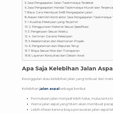
Jasa Pengaspalan Jalan Tasikmalaya Terdekat
Jasa Pengaspalan Handal Tasikmalaya Murah dan Terperc
Baca: Cara Membuat RAB Pengaspalan jalan
Alasan Memilih Kontraktor Jasa Pengaspalan Tasikmalaya 
1. Kualitas Pekerjaan yang Terjamin
2. Penggunaan Material Sesuai Spesifikasi
3. Pengerjaan Sesuai Waktu
4. Jaminan Garansi Pekerjaan
5. Keselamatan dan Keamanan Proyek
6. Pengalaman dan Reputasi Teruji
7. Biaya Sesuai Nilai dan Transparan
8. Layanan Konsultasi dan Desain Awal
Apa Saja Kelebihan Jalan Aspa
Keunggulan atau kelebihan jalan yang terbuat dari mat
Kelebihan
jalan aspal
sebagai berikut:
Permukaan jalan menjadi lebih halus, mulus serta 
Warna jalan aspal yang hitam akan membuat para
Lebih efisian karena biaya perawatan jalan aspal l