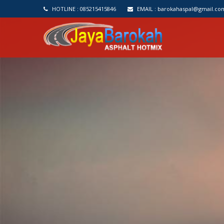
HOTLINE :
085215415846
EMAIL :
barokahaspal@gmail.co