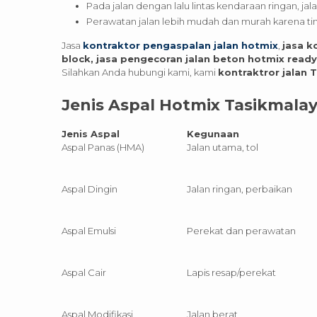
Pada jalan dengan lalu lintas kendaraan ringan, jal
Perawatan jalan lebih mudah dan murah karena ti
Jasa
kontraktor pengaspalan jalan hotmix
,
jasa k
block, jasa pengecoran jalan beton hotmix read
Silahkan Anda hubungi kami, kami
kontraktror jalan 
Jenis Aspal Hotmix Tasikmala
Jenis Aspal
Kegunaan
Aspal Panas (HMA)
Jalan utama, tol
Aspal Dingin
Jalan ringan, perbaikan
Aspal Emulsi
Perekat dan perawatan
Aspal Cair
Lapis resap/perekat
Aspal Modifikasi
Jalan berat