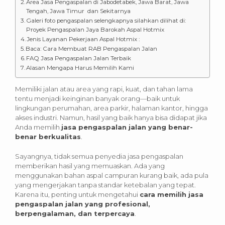
Area Jasa Pengaspalan di Jabodetabek, Jawa Barat, Jawa
Tengah, Jawa Timur dan Sekitarnya
Galeri foto pengaspalan selengkapnya silahkan dilihat di:
Proyek Pengaspalan Jaya Barokah Aspal Hotmix
Jenis Layanan Pekerjaan Aspal Hotmix :
Baca: Cara Membuat RAB Pengaspalan Jalan
FAQ Jasa Pengaspalan Jalan Terbaik
Alasan Mengapa Harus Memilih Kami
Memiliki jalan atau area yang rapi, kuat, dan tahan lama
tentu menjadi keinginan banyak orang—baik untuk
lingkungan perumahan, area parkir, halaman kantor, hingga
akses industri. Namun, hasil yang baik hanya bisa didapat jika
Anda memilih
jasa pengaspalan jalan yang benar-
benar berkualitas
.
Sayangnya, tidak semua penyedia jasa pengaspalan
memberikan hasil yang memuaskan. Ada yang
menggunakan bahan aspal campuran kurang baik, ada pula
yang mengerjakan tanpa standar ketebalan yang tepat.
Karena itu, penting untuk mengetahui
cara memilih jasa
pengaspalan jalan yang profesional,
berpengalaman, dan terpercaya
.