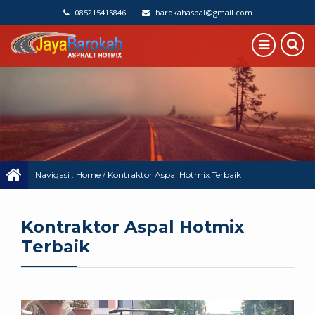
085215415846
barokahaspal@gmail.com
Navigasi :
Home
/
Kontraktor Aspal Hotmix Terbaik
Kontraktor Aspal Hotmix
Terbaik