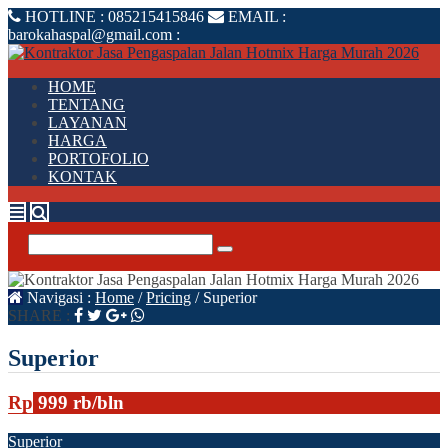
HOTLINE :
085215415846
EMAIL :
barokahaspal@gmail.com
:
HOME
TENTANG
LAYANAN
HARGA
PORTOFOLIO
KONTAK
Navigasi :
Home
/
Pricing
/
Superior
SHARE :
Superior
Rp
999
rb
/bln
Superior