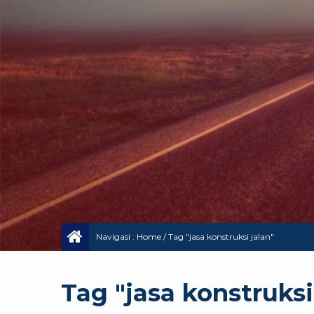
Navigasi :
Home
/
Tag "jasa konstruksi jalan"
Tag "jasa konstruksi