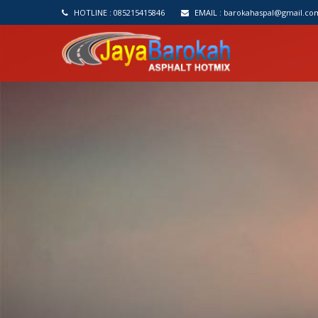
HOTLINE :
085215415846
EMAIL :
barokahaspal@gmail.co