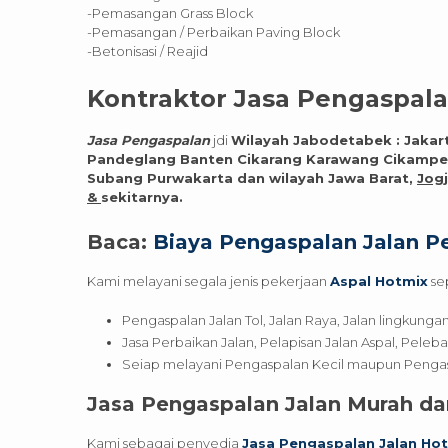
-Pemasangan Grass Block
-Pemasangan / Perbaikan Paving Block
-Betonisasi / Reajid
Kontraktor
Jasa Pengaspala
Jasa Pengaspalan
jdi
Wilayah Jabodetabek : Jakar
Pandeglang Banten Cikarang Karawang Cikampek
Subang Purwakarta dan wilayah Jawa Barat,
Jogj
&
sekitarnya.
Baca:
Biaya Pengaspalan Jalan Pe
Kami melayani segala jenis pekerjaan
Aspal Hotmix
sep
Pengaspalan Jalan Tol, Jalan Raya, Jalan lingkung
Jasa Perbaikan Jalan, Pelapisan Jalan Aspal, Peleb
Seiap melayani Pengaspalan Kecil maupun Pengas
Jasa Pengaspalan Jalan Murah da
Kami sebagai penyedia
Jasa Pengaspalan Jalan Ho