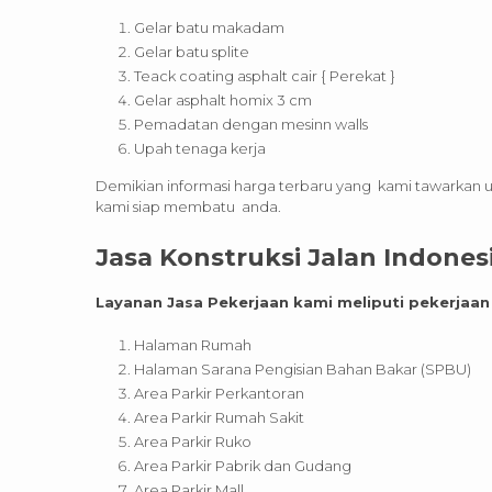
Gelar batu makadam
Gelar batu splite
Teack coating asphalt cair { Perekat }
Gelar asphalt homix 3 cm
Pemadatan dengan mesinn walls
Upah tenaga kerja
Demikian informasi harga terbaru yang kami tawarkan untu
kami siap membatu anda.
Jasa Konstruksi Jalan Indones
Layanan Jasa Pekerjaan kami meliputi pekerjaan
Halaman Rumah
Halaman Sarana Pengisian Bahan Bakar (SPBU)
Area Parkir Perkantoran
Area Parkir Rumah Sakit
Area Parkir Ruko
Area Parkir Pabrik dan Gudang
Area Parkir Mall