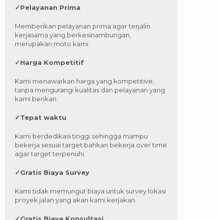
✓
Pelayanan Prima
Memberikan pelayanan prima agar terjalin
kerjasama yang berkesinambungan,
merupakan moto kami
✓
Harga Kompetitif
Kami menawarkan harga yang kompetitive,
tanpa mengurangi kualitas dan pelayanan yang
kami berikan.
✓
Tepat waktu
Kami berdedikasi tinggi sehingga mampu
bekerja sesuai target bahkan bekerja over time
agar target terpenuhi.
✓
Gratis Biaya Survey
Kami tidak memungut biaya untuk survey lokasi
proyek jalan yang akan kami kerjakan.
✓
Gratis Biaya Konsultasi