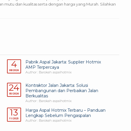
utu dan kualitas serta dengan harga yang Murah. Silahkan
4
Pabrik Aspal Jakarta: Supplier Hotmix
AMP Terpercaya
08/2026
Author : Barokah aspalhotmix
24
Kontraktor Jalan Jakarta: Solusi
Pembangunan dan Perbaikan Jalan
05/2026
Berkualitas
Author : Barokah aspalhotmix
13
Harga Aspal Hotmix Terbaru – Panduan
Lengkap Sebelum Pengaspalan
11/2025
Author : Barokah aspalhotmix