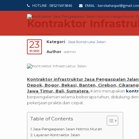
HOTLINE :
085215415846
EMAIL :
barokahaspal@gmail.co
Kontraktor Infrastru
23
Kategori
:
Jasa Konstruksi Jalan
01/2021
Author
: admin
Kontraktor infrastruktur Jasa Pengaspalan Jala
Depok, Bogor, Bekasi, Banten, Cirebon, Cikaran
Jawa Timur, Bali, Sumatera.
Kami merupakan
kontr
berpengalaman selama beberapa tahun, didukung deng
pekerjaan praktis dan cepat.
Table of Contents
Jasa Pengaspalan Jalan Hotmix Murah
Layanan Kontraktor Jalan