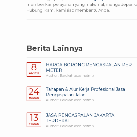
memberikan pelayanan yang maksimal, mengedepankan m
Hubungi Kami, kami siap membantu Anda.
Berita Lainnya
8
HARGA BORONG PENGASPALAN PER
METER
08/2026
Author : Barokah aspalhotmix
24
Tahapan & Alur Kerja Profesional Jasa
Pengaspalan Jalan
05/2026
Author : Barokah aspalhotmix
13
JASA PENGASPALAN JAKARTA
TERDEKAT
11/2025
Author : Barokah aspalhotmix