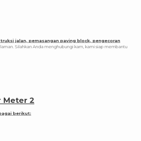
struksi jalan, pemasangan paving block, pengecoran
laman. Silahkan Anda menghubungi kam, kami siap membantu
r Meter 2
bagai berikut: