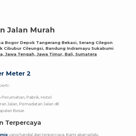
n Jalan Murah
ta Bogor Depok Tangerang Bekasi, Serang Cilegon
 Cibubur Cileungsi, Bandung Indramayu Sukabumi
a, Jawa Tengah, Jawa Timur, Bali, Sumatera
r Meter 2
erti :
an Perumahan, Pabrik, Hotel
aran Jalan, Pemadatan Jalan dll
palan Besar.
n Terpercaya
tmix
yang handal dan terpercaya, Kami akan selalu