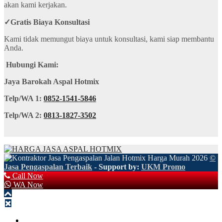
akan kami kerjakan.
✓
Gratis Biaya Konsultasi
Kami tidak memungut biaya untuk konsultasi, kami siap membantu
Anda.
Hubungi Kami:
Jaya Barokah Aspal Hotmix
Telp/WA 1:
0852-1541-5846
Telp/WA 2:
0813-1827-3502
©
Jasa Pengaspalan Terbaik
- Support by:
UKM Promo
Call Now
WA Now
HOME