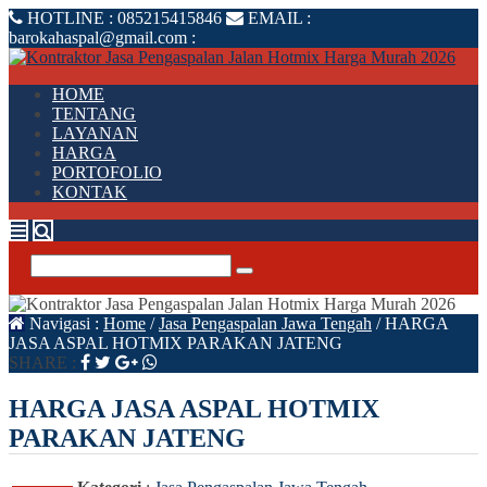
HOTLINE :
085215415846
EMAIL :
barokahaspal@gmail.com
:
HOME
TENTANG
LAYANAN
HARGA
PORTOFOLIO
KONTAK
Navigasi :
Home
/
Jasa Pengaspalan Jawa Tengah
/
HARGA
JASA ASPAL HOTMIX PARAKAN JATENG
SHARE :
HARGA JASA ASPAL HOTMIX
PARAKAN JATENG