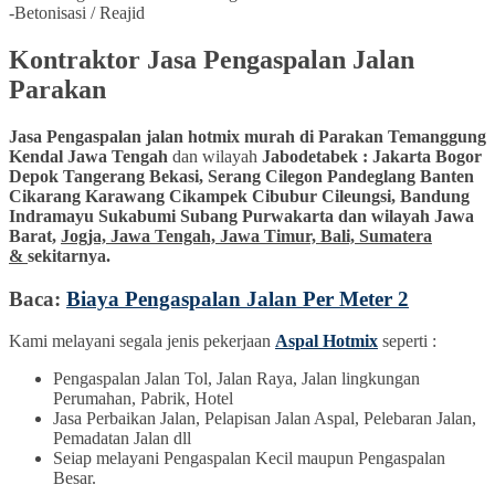
-Betonisasi / Reajid
Kontraktor Jasa Pengaspalan Jalan
Parakan
Jasa Pengaspalan jalan hotmix murah di Parakan Temanggung
Kendal Jawa Tengah
dan wilayah
Jabodetabek : Jakarta Bogor
Depok Tangerang Bekasi, Serang Cilegon Pandeglang Banten
Cikarang Karawang Cikampek Cibubur Cileungsi, Bandung
Indramayu Sukabumi Subang Purwakarta dan wilayah Jawa
Barat,
Jogja, Jawa Tengah, Jawa Timur, Bali, Sumatera
&
sekitarnya.
Baca:
Biaya Pengaspalan Jalan Per Meter 2
Kami melayani segala jenis pekerjaan
Aspal Hotmix
seperti :
Pengaspalan Jalan Tol, Jalan Raya, Jalan lingkungan
Perumahan, Pabrik, Hotel
Jasa Perbaikan Jalan, Pelapisan Jalan Aspal, Pelebaran Jalan,
Pemadatan Jalan dll
Seiap melayani Pengaspalan Kecil maupun Pengaspalan
Besar.